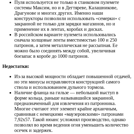
Пуля используется не только в станковом пулемете
системы Максим, но и в Дегтяреве, Калашникове,
Драгунове и многих других. Именно наши
конструкторы позволили использовать «семерки» с
закраиной не только для зарядки магазинов, но и
применение их в лентах, коробах и дисках.
В российском варианте пулемета использовались
сначала холщовые ленты вместимостью 100 и 250
патронов, а затем металлическая не рассыпная. Ее
можно было соединять между собой, увеличивая
боезапас в коробе до 1000 патронов.
Недостатки:
Из-за высокой мощности обладает повышенной отдачей,
но эти минусы исправляются конструкцией самого
ствола и использованием дульного тормоза.
Наличие фланца на гильзе — небольшой выступ в
форме кольца, раньше называвшийся закраиной,
предназначенный для извлечения из патронника.
Многие считают этот элемент крайне архаичным,
сравнивая с немецкими «маузеровскими» патронами
7,92х57. Такой нюанс усложнял производство, однако
позволял во время ведения огня уменьшить количество
осечек и задержек.