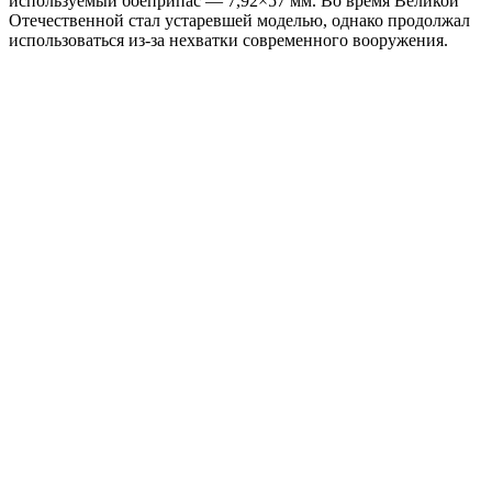
используемый боеприпас — 7,92×57 мм. Во время Великой
Отечественной стал устаревшей моделью, однако продолжал
использоваться из-за нехватки современного вооружения.