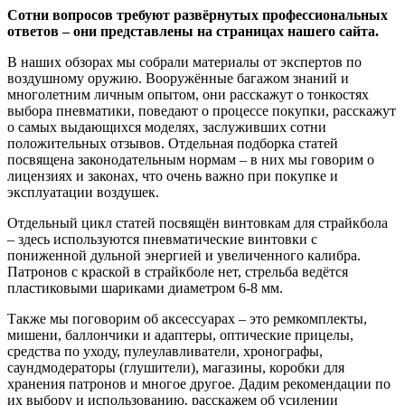
Сотни вопросов требуют развёрнутых профессиональных
ответов – они представлены на страницах нашего сайта.
В наших обзорах мы собрали материалы от экспертов по
воздушному оружию. Вооружённые багажом знаний и
многолетним личным опытом, они расскажут о тонкостях
выбора пневматики, поведают о процессе покупки, расскажут
о самых выдающихся моделях, заслуживших сотни
положительных отзывов. Отдельная подборка статей
посвящена законодательным нормам – в них мы говорим о
лицензиях и законах, что очень важно при покупке и
эксплуатации воздушек.
Отдельный цикл статей посвящён винтовкам для страйкбола
– здесь используются пневматические винтовки с
пониженной дульной энергией и увеличенного калибра.
Патронов с краской в страйкболе нет, стрельба ведётся
пластиковыми шариками диаметром 6-8 мм.
Также мы поговорим об аксессуарах – это ремкомплекты,
мишени, баллончики и адаптеры, оптические прицелы,
средства по уходу, пулеулавливатели, хронографы,
саундмодераторы (глушители), магазины, коробки для
хранения патронов и многое другое. Дадим рекомендации по
их выбору и использованию, расскажем об усилении