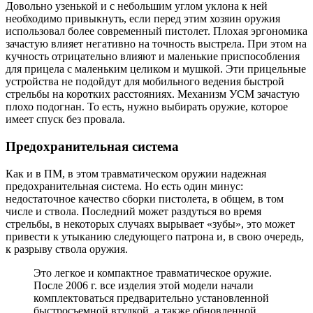
Довольно узенькой и с небольшим углом уклона к ней
необходимо привыкнуть, если перед этим хозяин оружия
использовал более современный пистолет. Плохая эргономика
зачастую влияет негативно на точность выстрела. При этом на
кучность отрицательно влияют и маленькие приспособления
для прицела с маленьким целиком и мушкой. Эти прицельные
устройства не подойдут для мобильного ведения быстрой
стрельбы на коротких расстояниях. Механизм УСМ зачастую
плохо подогнан. То есть, нужно выбирать оружие, которое
имеет спуск без провала.
Предохранительная система
Как и в ПМ, в этом травматическом оружии надежная
предохранительная система. Но есть один минус:
недостаточное качество сборки пистолета, в общем, в том
числе и ствола. Последний может раздуться во время
стрельбы, в некоторых случаях вырывает «зубы», это может
привести к утыканию следующего патрона и, в свою очередь,
к разрыву ствола оружия.
Это легкое и компактное травматическое оружие.
После 2006 г. все изделия этой модели начали
комплектоваться предварительно установленной
быстросъемной втулкой, а также обновленной