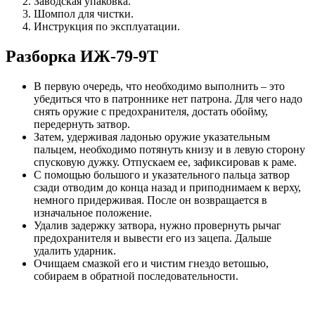
Заводская упаковка.
Шомпол для чистки.
Инструкция по эксплуатации.
Разборка ИЖ-79-9Т
В первую очередь, что необходимо выполнить – это
убедиться что в патроннике нет патрона. Для чего надо
снять оружие с предохранителя, достать обойму,
передернуть затвор.
Затем, удерживая ладонью оружие указательным
пальцем, необходимо потянуть книзу и в левую сторону
спусковую дужку. Отпускаем ее, зафиксировав к раме.
С помощью большого и указательного пальца затвор
сзади отводим до конца назад и приподнимаем к верху,
немного придерживая. После он возвращается в
изначальное положение.
Удалив задержку затвора, нужно провернуть рычаг
предохранителя и вывести его из зацепа. Дальше
удалить ударник.
Очищаем смазкой его и чистим гнездо ветошью,
собираем в обратной последовательности.