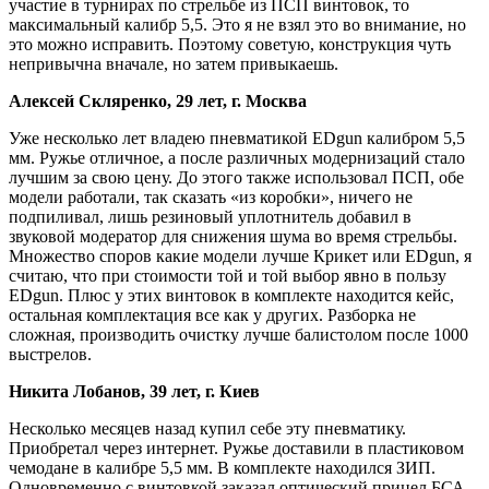
участие в турнирах по стрельбе из ПСП винтовок, то
максимальный калибр 5,5. Это я не взял это во внимание, но
это можно исправить. Поэтому советую, конструкция чуть
непривычна вначале, но затем привыкаешь.
Алексей Скляренко, 29 лет, г. Москва
Уже несколько лет владею пневматикой EDgun калибром 5,5
мм. Ружье отличное, а после различных модернизаций стало
лучшим за свою цену. До этого также использовал ПСП, обе
модели работали, так сказать «из коробки», ничего не
подпиливал, лишь резиновый уплотнитель добавил в
звуковой модератор для снижения шума во время стрельбы.
Множество споров какие модели лучше Крикет или EDgun, я
считаю, что при стоимости той и той выбор явно в пользу
EDgun. Плюс у этих винтовок в комплекте находится кейс,
остальная комплектация все как у других. Разборка не
сложная, производить очистку лучше балистолом после 1000
выстрелов.
Никита Лобанов, 39 лет, г. Киев
Несколько месяцев назад купил себе эту пневматику.
Приобретал через интернет. Ружье доставили в пластиковом
чемодане в калибре 5,5 мм. В комплекте находился ЗИП.
Одновременно с винтовкой заказал оптический прицел БСА