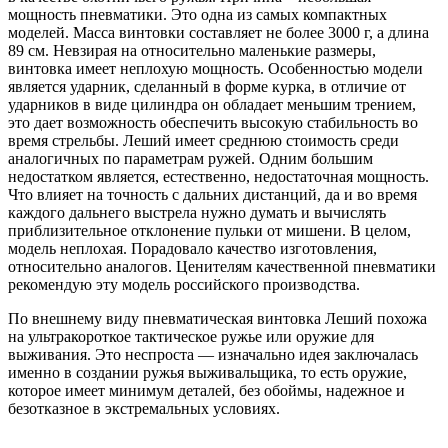
мощность пневматики. Это одна из самых компактных
моделей. Масса винтовки составляет не более 3000 г, а длина
89 см. Невзирая на относительно маленькие размеры,
винтовка имеет неплохую мощность. Особенностью модели
является ударник, сделанный в форме курка, в отличие от
ударников в виде цилиндра он обладает меньшим трением,
это дает возможность обеспечить высокую стабильность во
время стрельбы. Леший имеет среднюю стоимость среди
аналогичных по параметрам ружей. Одним большим
недостатком является, естественно, недостаточная мощность.
Что влияет на точность с дальних дистанций, да и во время
каждого дальнего выстрела нужно думать и вычислять
приблизительное отклонение пульки от мишени. В целом,
модель неплохая. Порадовало качество изготовления,
относительно аналогов. Ценителям качественной пневматики
рекомендую эту модель российского производства.
По внешнему виду пневматическая винтовка Леший похожа
на ультракороткое тактическое ружье или оружие для
выживания. Это неспроста — изначально идея заключалась
именно в создании ружья выживальщика, то есть оружие,
которое имеет минимум деталей, без обоймы, надежное и
безотказное в экстремальных условиях.