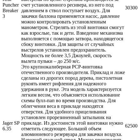
Puncher
счет установленного ресивера, из него под
30300
Breaker
давлением в ствол поступает воздух. Для
3
закачки баллона применяется насос, давление
можно контролировать установленным
манометром. Стрелять из этой винтовки смогут
как взрослые, так и дети. Взведение механизма
выполняется с помощью затвора, находящегося
сбоку винтовки. Для защиты от случайных
выстрелов установлен предохранитель.
Мощность не более 3,5 Джоулей, скорость
вылета пульки – до 250 м/с.
Это крупнокалиберная PCP-винтовка
отечественного производителя. Приклад и ложе
сделаны из дорогих пород дерева, пистолетная
рукоять имеет рифления для надежного
удержания в руке. Эта модель характеризуется
легким весом, что объясняется использование
схемы булл-пап во время производства. Для
облегчения веса в прикладе находятся
отверстия. Для удобного прицеливания
установлен прорезиненный затыльник на
Jager SP
прикладе. Из достоинств этой винтовки нужно
62500
6.35
отметить следующее. Большой объем
алюминиевого резервуара для закачки воздуха.
Нарезной стальной ствол. Можно производить