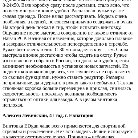
8-24х50. Взяв коробку сразу после доставки, стало ясно, что
по весу мне уже вполне удобно. Распаковав ружье тут же
смазал где надо. После начал рассматривать. Модель очень
необычная, а верней, не совсем привычно ее держать в руках.
На второй день поехал в тир, чтобы испытать винтовку.
Ощущение после выстрела совершенно не такое в отличие от
Hatsan PCP. Начиная от взведения, которое довольно плавное
и завершая отличительностью непосредственно в стрельбе.
Ружье бьет очень точно. С 30 м попадает в круг 1 см. Силы
выстрела вполне достаточно чтобы ходить на охоту. Ружье
изготовлено и собрано в России, это довольно удобно, если
возникнет необходимость в установке новых запчастей. Из
недостатков можно выделить, что глушитель не справляется
со своими функциями, нужно ставить редуктор. Размеры
непривычные, да и держать в руках как-то необычно. Так как
ствольная коробка больше перемещена в приклад, снизилась
скорострельность, поскольку возникла необходимость
отрываться от оптики для взвода. А в целом винтовка
неплохая.
Алексей Левинский, 41 год, г. Евпатория
Винтовка EDgun чаще всего применяется для спортивной
стрельбы и развлечений. Не часто модель Леший используется
в качестве охотничьего ружья. Причина – небольшая