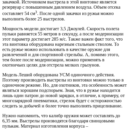
закачкой. Источником выстрела в этой винтовке является
резервуар с повышенным давлением воздуха. Объем отсека
3
составляет 54 см
. После одной закачки из ружья можно
выполнить более 25 выстрелов.
Мощность модели достигает 3,5 Джоулей. Скорость полета
пульки равняется 55 метров в секунду, а после модернизации
этот параметр достигает 285 м/с. Также важен факт того, что
эта винтовка оборудована нарезным стальным стволом. То
есть ружье можно использовать в качестве оружие для
развлечений и для спортивной стрельбы. А, помимо этого,
тем более после модернизации, можно применять в
охотничьих целях для отстрела мелких грызунов.
Модель Леший оборудована УСМ одиночного действия.
Поэтому производить выстрелы из винтовки можно только в
одиночном режиме. Но, для охотников, эта особенность может
являться хорошим подспорьем. Зная, что в ружье находится
лишь один патрон до новой зарядки, в отличие, к примеру, от
многозарядной пневматики, стрелок будет с осторожностью
следить за добычей и более точно выполнять прицеливание.
Нужно напомнить, что калибр оружия может составлять до
6,35 мм. Выстрелы производятся благодаря свинцовыми
пулькам. Материал изготовления корпуса –