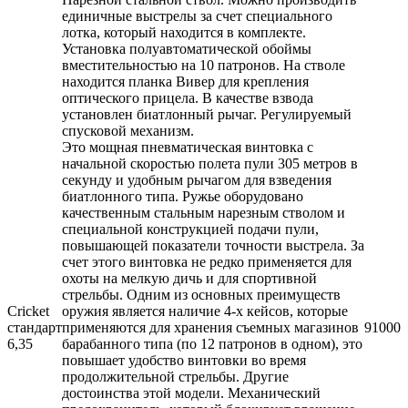
единичные выстрелы за счет специального
лотка, который находится в комплекте.
Установка полуавтоматической обоймы
вместительностью на 10 патронов. На стволе
находится планка Вивер для крепления
оптического прицела. В качестве взвода
установлен биатлонный рычаг. Регулируемый
спусковой механизм.
Это мощная пневматическая винтовка с
начальной скоростью полета пули 305 метров в
секунду и удобным рычагом для взведения
биатлонного типа. Ружье оборудовано
качественным стальным нарезным стволом и
специальной конструкцией подачи пули,
повышающей показатели точности выстрела. За
счет этого винтовка не редко применяется для
охоты на мелкую дичь и для спортивной
стрельбы. Одним из основных преимуществ
Cricket
оружия является наличие 4-х кейсов, которые
стандарт
применяются для хранения съемных магазинов
91000
6,35
барабанного типа (по 12 патронов в одном), это
повышает удобство винтовки во время
продолжительной стрельбы. Другие
достоинства этой модели. Механический