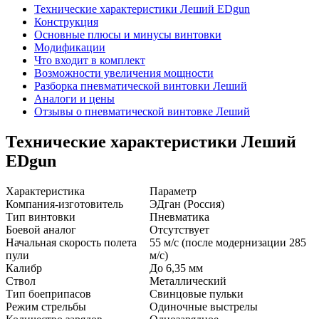
Технические характеристики Леший EDgun
Конструкция
Основные плюсы и минусы винтовки
Модификации
Что входит в комплект
Возможности увеличения мощности
Разборка пневматической винтовки Леший
Аналоги и цены
Отзывы о пневматической винтовке Леший
Технические характеристики Леший
EDgun
Характеристика
Параметр
Компания-изготовитель
ЭДган (Россия)
Тип винтовки
Пневматика
Боевой аналог
Отсутствует
Начальная скорость полета
55 м/с (после модернизации 285
пули
м/с)
Калибр
До 6,35 мм
Ствол
Металлический
Тип боеприпасов
Свинцовые пульки
Режим стрельбы
Одиночные выстрелы