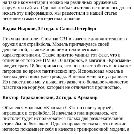
на такие комментарии можно на различных оружейных
форумах и сайтах. Однако чтобы читателю не пришлось долго
искать эту информацию, мы разместили в нашей статье
несколько самых интересных отзывов:
Вадим Нырков, 32 года. г. Санкт-Петербург
Покупал пистолет Crosman C31 в качестве дополнительного
оружия для страйкбола. Модель приглянулась своей
дешевизной, а также хорошими техническими
характеристиками. Также приятно удивил тот факт, что в
отличие от того же ПМ на 10 патронов, в магазин «Кросмана»
входит сразу 18 боеприпасов, что позволяет забыть о нехватке
патронов во время тактических игр. Использовал модель в
боевых действиях уже трижды. В целом меня все устраивает.
Из недостатков могу выделить разве что большое количество
пластика на корпусе, который не отличается прочностью.
Виктор Таракановский, 22 года. г. Армавир
Обзавелся моделью «Кросман C31» по совету друзей,
играющих в страйкбол. Изначально планировалось, что
пистолет будет использоваться только для развлекательной
стрельбы по бутылкам. Однако продавец сказал, что оружие
неплохо показывает себя в качестве тренировочной модели, а