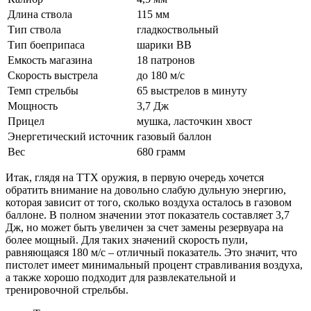
Длина ствола
115 мм
Тип ствола
гладкоствольный
Тип боеприпаса
шарики ВВ
Емкость магазина
18 патронов
Скорость выстрела
до 180 м/с
Темп стрельбы
65 выстрелов в минуту
Мощность
3,7 Дж
Прицел
мушка, ласточкин хвост
Энергетический источник
газовый баллон
Вес
680 грамм
Итак, глядя на ТТХ оружия, в первую очередь хочется
обратить внимание на довольно слабую дульную энергию,
которая зависит от того, сколько воздуха осталось в газовом
баллоне. В полном значении этот показатель составляет 3,7
Дж, но может быть увеличен за счет замены резервуара на
более мощный. Для таких значений скорость пули,
равняющаяся 180 м/с – отличный показатель. Это значит, что
пистолет имеет минимальный процент стравливания воздуха,
а также хорошо подходит для развлекательной и
тренировочной стрельбы.