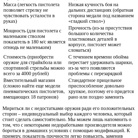
Масса (легкость пистолета
Низкая кучность боя на
позволяет стрелку не
дальних дистанциях (обратная
чувствовать усталости в
сторона медали под названием
руках)
«гладкий ствол»)
Прочность (из-за присутствия
Мощность (для пистолета с
большого количества
маленьким стволом
пластиковых деталей в
показатель в 180 м/с является
корпусе, пистолет может
отнюдь не маленьким)
сломаться)
Стоимость (приобрести
С течением времени обойма
оружие для страйкбола или
перестает удерживать шарики,
спортивной стрельбы можно
из-за чего появляются
всего за 4000 рублей)
проблемы с перезарядкой
Вместительный магазин
Стандартное прицельное
(сложно найти еще модели
приспособление довольно
пневматических пистолетов,
хрупкое, поэтому его придется
вмещающих 18 патронов)
рано или поздно заменить
Мириться ли с недостатками оружия ради его положительных
сторон – индивидуальный выбор каждого человека, который
стоит сделать самостоятельно. Мы можем лишь напомнить о
том, что с некоторыми недоработками производителя можно
бороться в домашних условиях с помощью модификаций. К
примеру, показатель прочности легко повысить, заменив