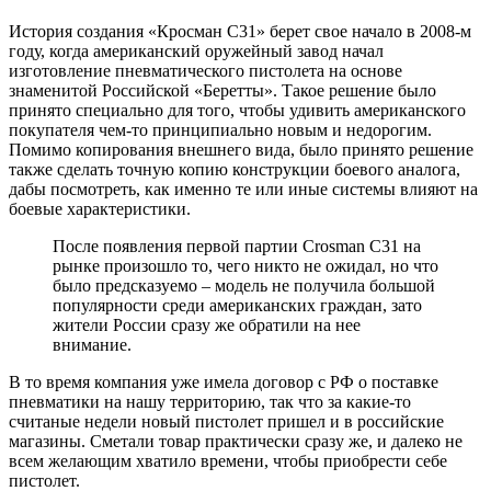
История создания «Кросман C31» берет свое начало в 2008-м
году, когда американский оружейный завод начал
изготовление пневматического пистолета на основе
знаменитой Российской «Беретты». Такое решение было
принято специально для того, чтобы удивить американского
покупателя чем-то принципиально новым и недорогим.
Помимо копирования внешнего вида, было принято решение
также сделать точную копию конструкции боевого аналога,
дабы посмотреть, как именно те или иные системы влияют на
боевые характеристики.
После появления первой партии Crosman C31 на
рынке произошло то, чего никто не ожидал, но что
было предсказуемо – модель не получила большой
популярности среди американских граждан, зато
жители России сразу же обратили на нее
внимание.
В то время компания уже имела договор с РФ о поставке
пневматики на нашу территорию, так что за какие-то
считаные недели новый пистолет пришел и в российские
магазины. Сметали товар практически сразу же, и далеко не
всем желающим хватило времени, чтобы приобрести себе
пистолет.