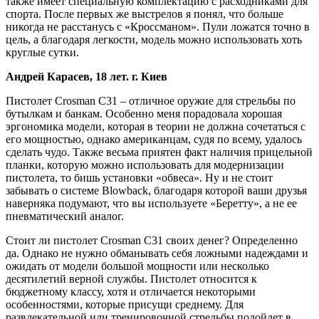
также имеет специальную комплектацию с расходниками для
спорта. После первых же выстрелов я понял, что больше
никогда не расстанусь с «Кроссманом». Пули ложатся точно в
цель, а благодаря легкости, модель можно использовать хоть
круглые сутки.
Андрей Карасев, 18 лет. г. Киев
Пистолет Crosman C31 – отличное оружие для стрельбы по
бутылкам и банкам. Особенно меня порадовала хорошая
эргономика модели, которая в теории не должна сочетаться с
его мощностью, однако американцам, судя по всему, удалось
сделать чудо. Также весьма приятен факт наличия прицельной
планки, которую можно использовать для модернизации
пистолета, то бишь установки «обвеса». Ну и не стоит
забывать о системе Blowback, благодаря которой ваши друзья
наверняка подумают, что вы используете «Беретту», а не ее
пневматический аналог.
Стоит ли пистолет Crosman C31 своих денег? Определенно
да. Однако не нужно обманывать себя ложными надеждами и
ожидать от модели большой мощности или несколько
десятилетий верной службы. Пистолет относится к
бюджетному классу, хотя и отличается некоторыми
особенностями, которые присущи среднему. Для
развлекательной или тренировочной стрельбы подойдет в