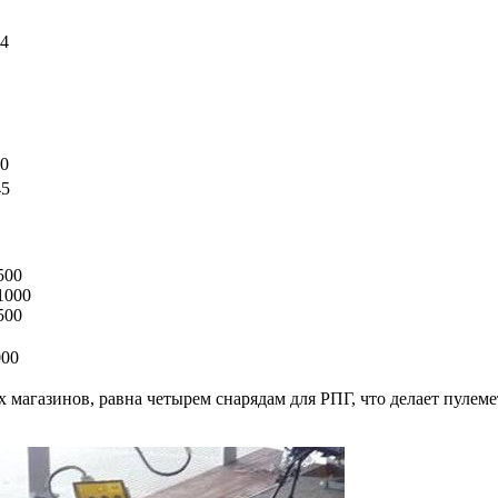
54
00
45
500
1000
500
000
х магазинов, равна четырем снарядам для РПГ, что делает пуле