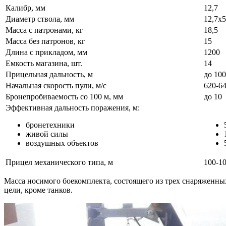
Калибр, мм
12,7
Диаметр ствола, мм
12,7х
Масса с патронами, кг
18,5
Масса без патронов, кг
15
Длина с прикладом, мм
1200
Емкость магазина, шт.
14
Прицельная дальность, м
до 10
Начальная скорость пули, м/с
620-6
Бронепробиваемость со 100 м, мм
до 10
Эффективная дальность поражения, м:
бронетехники
живой силы
воздушных объектов
Прицел механического типа, м
100-1
Масса носимого боекомплекта, состоящего из трех снаряженны
цели, кроме танков.