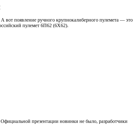
ы
. А вот появление ручного крупнокалиберного пулемета — это
оссийский пулемет 6П62 (6Х62).
. Официальной презентации новинки не было, разработчики