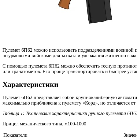
Пулемет 6П62 можно использовать подразделениями военной п
штурмовыми войсками для захвата и удержания жизненно важны
С помощью пулемета 6П62 можно обеспечить тесную противотр
или гранатометов. Его проще транспортировать и быстрее уста
Характеристики
Пулемет 6П62 представляет собой крупнокалиберную автомати
максимально приближена к пулемету «Корд», но отличается от
Таблица 1: Технические характеристики ручного пулемета 6П6
Прицел механического типа, м
100-1000
Показатели
Значе